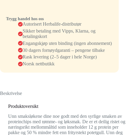
Trygg handel hos oss
Autorisert Herbalife-distributør
Sikker betaling med Vipps, Klarna, og
betalingskort
Engangskjøp uten binding (ingen abonnement)
30 dagers fornøydgaranti – pengene tilbake
Rask levering (2–5 dager i hele Norge)
Norsk nettbutikk
Beskrivelse
Produktoversikt
Unn smaksløkene dine noe godt med den syrlige smaken av
proteinchips med rømme- og løksmak. De er et deilig ristet og
næringsrikt mellommåltid som inneholder 12 g protein per
pakke og 50 % mindre fett enn frityrstekt potetgull. Unn deg