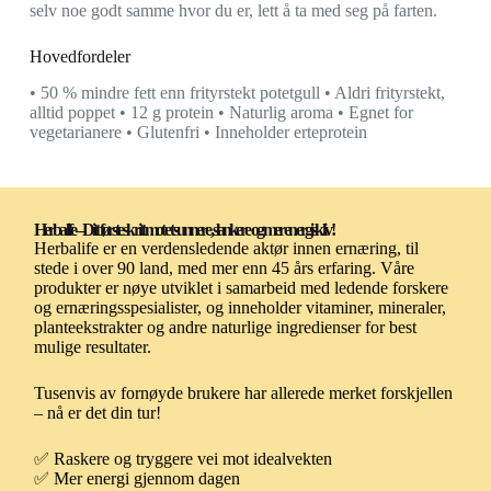
selv noe godt samme hvor du er, lett å ta med seg på farten.
Hovedfordeler
• 50 % mindre fett enn frityrstekt potetgull • Aldri frityrstekt,
alltid poppet • 12 g protein • Naturlig aroma • Egnet for
vegetarianere • Glutenfri • Inneholder erteprotein
Herbalife – Ditt første skritt mot et sunnere, slankere og mer energisk liv!
Herbalife er en verdensledende aktør innen ernæring, til
stede i over 90 land, med mer enn 45 års erfaring. Våre
produkter er nøye utviklet i samarbeid med ledende forskere
og ernæringsspesialister, og inneholder vitaminer, mineraler,
planteekstrakter og andre naturlige ingredienser for best
mulige resultater.
Tusenvis av fornøyde brukere har allerede merket forskjellen
– nå er det din tur!
✅ Raskere og tryggere vei mot idealvekten
✅ Mer energi gjennom dagen