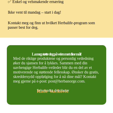
✅ Enkel og velsmakende ernæring
Ikke vent til mandag – start i dag!
Kontakt meg og finn ut hvilket Herbalife-program som
passer best for deg.
La meg støtte deg på veien mot dine mål!
Med de riktige produktene og personlig veiledning
øker du sjansen for å lykkes. Sammen med din
uavhengige Herbalife-veileder blir du en del av et
motiverende og støttende fellesskap. Ønsker du gratis,
skreddersydd oppfølging for å nå dine mål? Kontakt
meg gjerne på e-post: post@herbanorge.com.
Rade Vuckovic
Selvstendig distributør