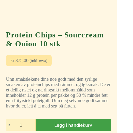
Protein Chips – Sourcream
& Onion 10 stk
kr
375,00
(inkl. mva)
Unn smaksløkene dine noe godt med den syrlige
smaken av proteinchips med rømme- og løksmak. De er
et deilig ristet og næringsrikt mellommåltid som
inneholder 12 g protein per pakke og 50 % mindre fett
enn frityrstekt potetgull. Unn deg selv noe godt samme
hvor du er, lett å ta med seg på farten.
Legg i handlekurv