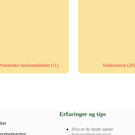
Proteinrike mellommåltider
(11)
Vektkontroll
(20)
Erfaringer og tips
ker
Hva er de beste sunne
sportsernæring
frokostalternativene?