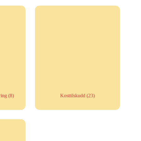
ring
(8)
Kosttilskudd
(23)