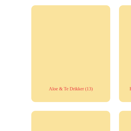
Aloe & Te Drikker
(13)