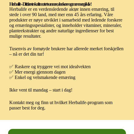
Herbalife – Ditt første skritt mot et sunnere, slankere og mer energisk liv!
Herbalife er en verdensledende aktør innen ernæring, til
stede i over 90 land, med mer enn 45 års erfaring. Våre
produkter er nøye utviklet i samarbeid med ledende forskere
og ernæringsspesialister, og inneholder vitaminer, mineraler,
planteekstrakter og andre naturlige ingredienser for best
mulige resultater.
Tusenvis av fornøyde brukere har allerede merket forskjellen
– nå er det din tur!
✅ Raskere og tryggere vei mot idealvekten
✅ Mer energi gjennom dagen
✅ Enkel og velsmakende ernæring
Ikke vent til mandag – start i dag!
Kontakt meg og finn ut hvilket Herbalife-program som
passer best for deg.