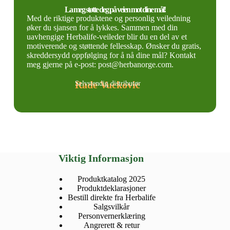
La meg støtte deg på veien mot dine mål!
Med de riktige produktene og personlig veiledning
øker du sjansen for å lykkes. Sammen med din
uavhengige Herbalife-veileder blir du en del av et
motiverende og støttende fellesskap. Ønsker du gratis,
skreddersydd oppfølging for å nå dine mål? Kontakt
meg gjerne på e-post: post@herbanorge.com.
Rade Vuckovic
Selvstendig distributør
Viktig Informasjon
Produktkatalog 2025
Produktdeklarasjoner
Bestill direkte fra Herbalife
Salgsvilkår
Personvernerklæring
Angrerett & retur