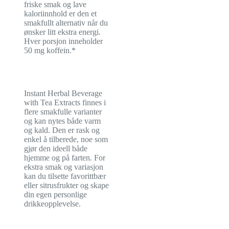
friske smak og lave
kaloriinnhold er den et
smakfullt alternativ når du
ønsker litt ekstra energi.
Hver porsjon inneholder
50 mg koffein.*
Instant Herbal Beverage
with Tea Extracts finnes i
flere smakfulle varianter
og kan nytes både varm
og kald. Den er rask og
enkel å tilberede, noe som
gjør den ideell både
hjemme og på farten. For
ekstra smak og variasjon
kan du tilsette favorittbær
eller sitrusfrukter og skape
din egen personlige
drikkeopplevelse.