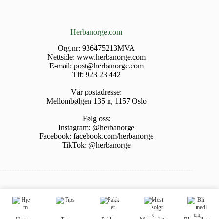
Herbanorge.com
Org.nr: 936475213MVA
Nettside: www.herbanorge.com
E-mail: post@herbanorge.com
Tlf: 923 23 442
Vår postadresse:
Mellombølgen 135 n, 1157 Oslo
Følg oss:
Instagram:
@herbanorge
Facebook:
facebook.com/herbanorge
TikTok:
@herbanorge
Herbalife Independent Member
RS
|
BIH
|
NO
|
UK
Alle rettigheter forbeholdt • HerbaNorge 2025