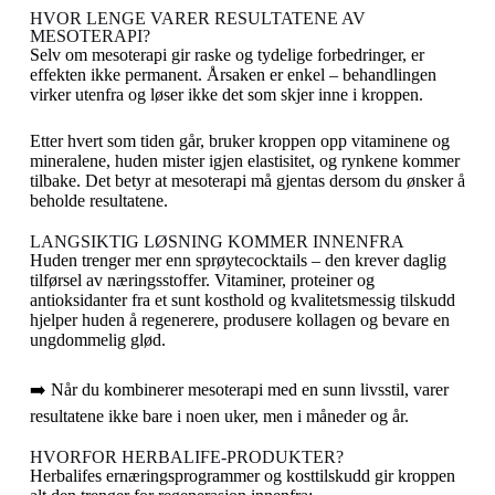
HVOR LENGE VARER RESULTATENE AV
MESOTERAPI?
Selv om mesoterapi gir raske og tydelige forbedringer, er
effekten ikke permanent. Årsaken er enkel – behandlingen
virker utenfra og løser ikke det som skjer inne i kroppen.
Etter hvert som tiden går, bruker kroppen opp vitaminene og
mineralene, huden mister igjen elastisitet, og rynkene kommer
tilbake. Det betyr at mesoterapi må gjentas dersom du ønsker å
beholde resultatene.
LANGSIKTIG LØSNING KOMMER INNENFRA
Huden trenger mer enn sprøytecocktails – den krever daglig
tilførsel av næringsstoffer. Vitaminer, proteiner og
antioksidanter fra et sunt kosthold og kvalitetsmessig tilskudd
hjelper huden å regenerere, produsere kollagen og bevare en
ungdommelig glød.
➡️ Når du kombinerer mesoterapi med en sunn livsstil, varer
resultatene ikke bare i noen uker, men i måneder og år.
HVORFOR HERBALIFE-PRODUKTER?
Herbalifes ernæringsprogrammer og kosttilskudd gir kroppen