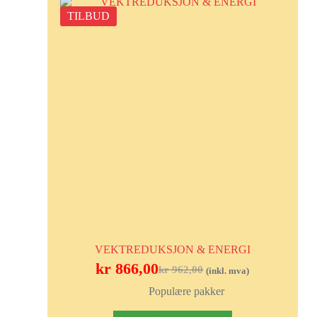
TILBUD
VEKTREDUKSJON & ENERGI
kr
866,00
kr
962,00
(inkl. mva)
Populære pakker