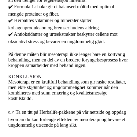
alt den trenger for regenerasjon innenfra:
✔️ Formula 1-shake gir et balansert måltid med optimal
mengde proteiner og fiber.
✔️ Herbalifes vitaminer og mineraler støtter
kollagenproduksjon og bremser hudens aldring.
✔️ Antioksidanter og urteekstrakter beskytter cellene mot
oksidativt stress og bevarer en ungdommelig glød.
På denne måten blir mesoterapi ikke lenger bare en kortvarig
behandling, men en del av en bredere foryngelsesprosess hvor
kroppen samarbeider med behandlingen.
KONKLUSJON
Mesoterapi er en kraftfull behandling som gir raske resultater,
men ekte skjønnhet og ungdommelighet kommer når den
kombineres med sunn ernæring og kvalitetsmessige
kosttilskudd.
👉 Ta en titt på Herbalife-pakkene på vår nettside og oppdag
hvordan du kan forlenge effekten av mesoterapi og bevare et
ungdommelig utseende på lang sikt.