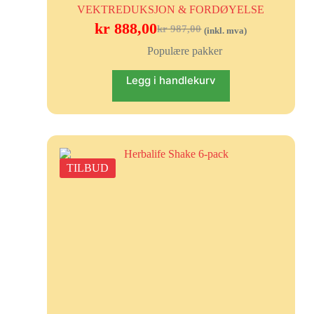
VEKTREDUKSJON & FORDØYELSE
kr
888,00
kr
987,00
(inkl. mva)
Populære pakker
Legg i handlekurv
TILBUD