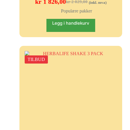
kr
1 826,00
kr
2 029,00
(inkl. mva)
Populære pakker
Legg i handlekurv
TILBUD