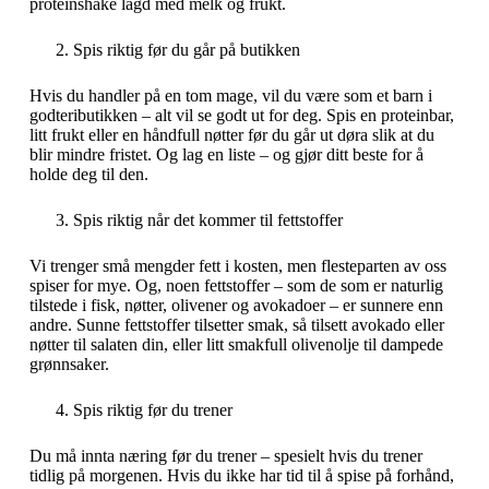
proteinshake lagd med melk og frukt.
Spis riktig før du går på butikken
Hvis du handler på en tom mage, vil du være som et barn i
godteributikken – alt vil se godt ut for deg. Spis en proteinbar,
litt frukt eller en håndfull nøtter før du går ut døra slik at du
blir mindre fristet. Og lag en liste – og gjør ditt beste for å
holde deg til den.
Spis riktig når det kommer til fettstoffer
Vi trenger små mengder fett i kosten, men flesteparten av oss
spiser for mye. Og, noen fettstoffer – som de som er naturlig
tilstede i fisk, nøtter, olivener og avokadoer – er sunnere enn
andre. Sunne fettstoffer tilsetter smak, så tilsett avokado eller
nøtter til salaten din, eller litt smakfull olivenolje til dampede
grønnsaker.
Spis riktig før du trener
Du må innta næring før du trener – spesielt hvis du trener
tidlig på morgenen. Hvis du ikke har tid til å spise på forhånd,