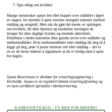
Spis riktig om kvelden
Mange mennesker spiser lett eller hopper over måltider i løpet
av dagen, for deretter å spise enorme mengder kalorier mellom
middag og sengetid. Men når du gjør det meste av spisingen
om kvelden, får ikke hjernen og musklene næringen de
trenger for dine daglige fysiske og mentale aktiviteter.
Distribuer i stedet kaloriene dine ganske jevnt over måltider og
mellommåltider. Hvis mellommåltider etter middag får deg til å
legge på deg, prøv å pusse tennene rett etter middag – det er
en av de beste måtene å signalisere at du er ferdig med å spise
for dagen.
Susan Bowerman er direktør for ernæringsopplæring i
Herbalife. Susan er en registrert klinisk ernæringsfysiolog og
en styre-sertifisert spesialist i idrettsernæring.
KAMPANJETILBUD – FÅ MER FOR MINDRE!