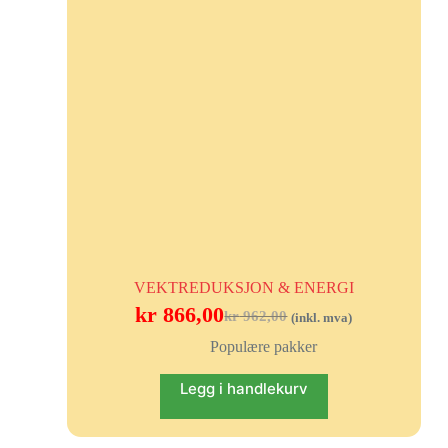
VEKTREDUKSJON & ENERGI
kr
866,00
kr
962,00
(inkl. mva)
Populære pakker
Legg i handlekurv