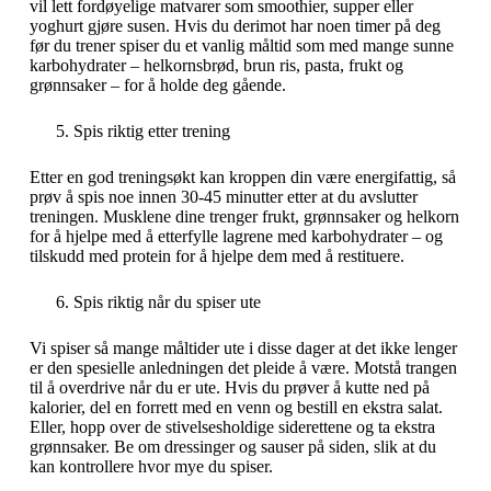
vil lett fordøyelige matvarer som smoothier, supper eller
yoghurt gjøre susen. Hvis du derimot har noen timer på deg
før du trener spiser du et vanlig måltid som med mange sunne
karbohydrater – helkornsbrød, brun ris, pasta, frukt og
grønnsaker – for å holde deg gående.
Spis riktig etter trening
Etter en god treningsøkt kan kroppen din være energifattig, så
prøv å spis noe innen 30-45 minutter etter at du avslutter
treningen. Musklene dine trenger frukt, grønnsaker og helkorn
for å hjelpe med å etterfylle lagrene med karbohydrater – og
tilskudd med protein for å hjelpe dem med å restituere.
Spis riktig når du spiser ute
Vi spiser så mange måltider ute i disse dager at det ikke lenger
er den spesielle anledningen det pleide å være. Motstå trangen
til å overdrive når du er ute. Hvis du prøver å kutte ned på
kalorier, del en forrett med en venn og bestill en ekstra salat.
Eller, hopp over de stivelsesholdige siderettene og ta ekstra
grønnsaker. Be om dressinger og sauser på siden, slik at du
kan kontrollere hvor mye du spiser.