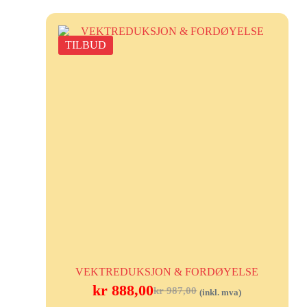
TILBUD
VEKTREDUKSJON & FORDØYELSE
kr
888,00
kr
987,00
(inkl. mva)